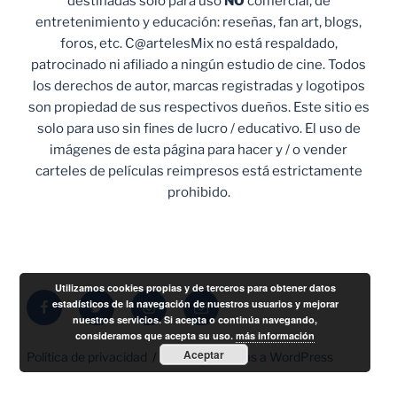
destinadas solo para uso
NO
comercial, de
entretenimiento y educación: reseñas, fan art, blogs,
foros, etc. C@artelesMix no está respaldado,
patrocinado ni afiliado a ningún estudio de cine. Todos
los derechos de autor, marcas registradas y logotipos
son propiedad de sus respectivos dueños. Este sitio es
solo para uso sin fines de lucro / educativo. El uso de
imágenes de esta página para hacer y / o vender
carteles de películas reimpresos está estrictamente
prohibido.
Utilizamos cookies propias y de terceros para obtener datos
Facebook
Twitter
Instagram
Correo
estadísticos de la navegación de nuestros usuarios y mejorar
nuestros servicios. Si acepta o continúa navegando,
electrónico
consideramos que acepta su uso.
más información
Aceptar
Política de privacidad
Funciona gracias a WordPress