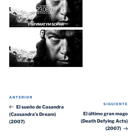
Navegación
Entrada
ANTERIOR
de
SIGUIENTE
Sig
anterior:
El sueño de Casandra
entradas
ent
El último gran mago
(Cassandra’s Dream)
(Death Defying Acts)
(2007)
(2007)