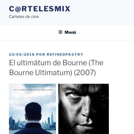
Saltar
C@RTELESMIX
al
Carteles de cine
contenido
Menú
PUBLICADO
23/05/2018
POR
REFINEDPASTRY
EL
El ultimátum de Bourne (The
Bourne Ultimatum) (2007)