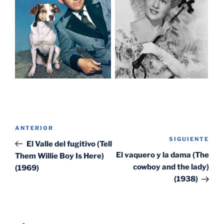
Navegación
Entrada
ANTERIOR
de
SIGUIENTE
Sig
anterior:
El Valle del fugitivo (Tell
entradas
ent
El vaquero y la dama (The
Them Willie Boy Is Here)
cowboy and the lady)
(1969)
(1938)