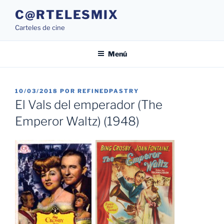
Saltar
C@RTELESMIX
al
Carteles de cine
contenido
Menú
PUBLICADO
10/03/2018
POR
REFINEDPASTRY
EL
El Vals del emperador (The
Emperor Waltz) (1948)