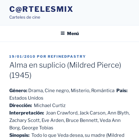
Saltar
C@RTELESMIX
al
Carteles de cine
contenido
Menú
PUBLICADO
19/01/2010
POR
REFINEDPASTRY
EL
Alma en suplicio (Mildred Pierce)
(1945)
Género:
Drama, Cine negro, Misterio, Romántica
País:
Estados Unidos
Dirección:
Michael Curtiz
Interpretación:
Joan Crawford, Jack Carson, Ann Blyth,
Zachary Scott, Eve Arden, Bruce Bennett, Veda Ann
Borg, George Tobias
Sinopsis:
Todo lo que Veda desea, su madre (Mildred