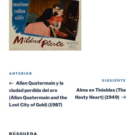
Navegación
Entrada
ANTERIOR
de
SIGUIENTE
Sig
anterior:
Allan Quatermain y la
entradas
ent
Alma en Tinieblas (The
ciudad perdida del oro
Hasty Heart) (1949)
(Allan Quatermain and the
Lost City of Gold) (1987)
BÚSQUEDA