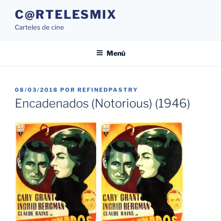
Saltar
C@RTELESMIX
al
Carteles de cine
contenido
Menú
PUBLICADO
08/03/2018
POR
REFINEDPASTRY
EL
Encadenados (Notorious) (1946)