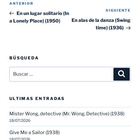
Entrada
ANTERIOR
de
SIGUIENTE
Sig
anterior:
En un lugar solitario (In
entradas
ent
En alas de la danza (Swing
a Lonely Place) (1950)
time) (1936)
BÚSQUEDA
Buscar
Buscar
por:
ULTIMAS ENTRADAS
Mister Wong, detective (Mr. Wong, Detective) (1938)
18/07/2026
Give Me a Sailor (1938)
18/07/2026