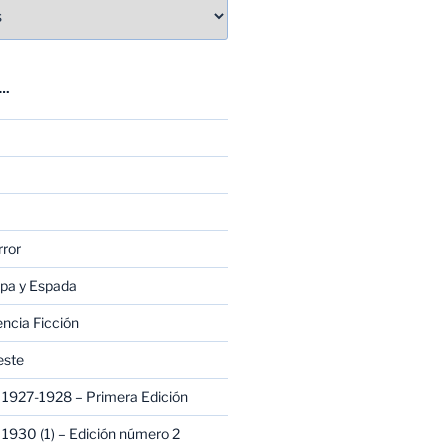
E…
rror
apa y Espada
encia Ficción
este
1927-1928 – Primera Edición
1930 (1) – Edición número 2