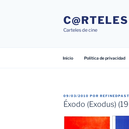
Saltar
al
C@RTELES
contenido
Carteles de cine
Inicio
Política de privacidad
PUBLICADO
09/03/2010
POR
REFINEDPAS
EL
Éxodo (Exodus) (1