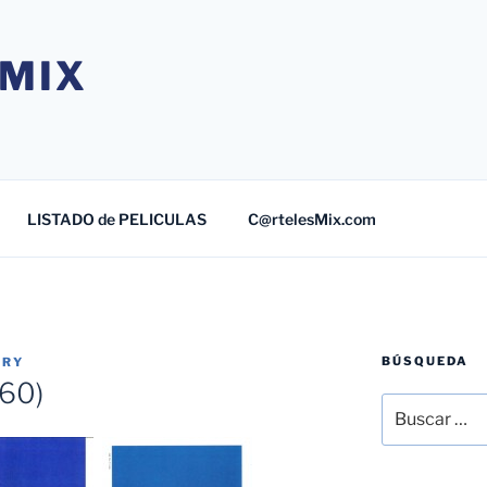
MIX
LISTADO de PELICULAS
C@rtelesMix.com
BÚSQUEDA
TRY
960)
Buscar
por: