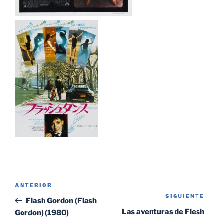
Navegación
Entrada
ANTERIOR
de
SIGUIENTE
Sig
anterior:
Flash Gordon (Flash
entradas
ent
Las aventuras de Flesh
Gordon) (1980)