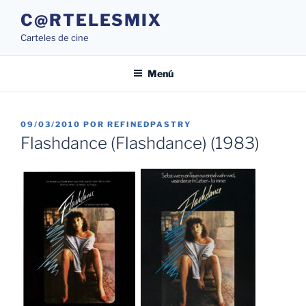
Saltar
C@RTELESMIX
al
Carteles de cine
contenido
Menú
PUBLICADO
09/03/2010
POR
REFINEDPASTRY
EL
Flashdance (Flashdance) (1983)