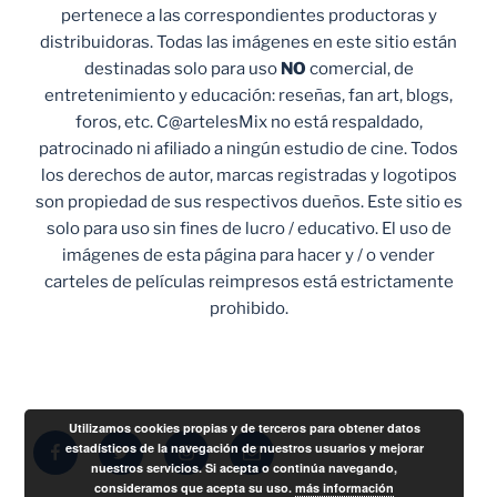
pertenece a las correspondientes productoras y
distribuidoras. Todas las imágenes en este sitio están
destinadas solo para uso
NO
comercial, de
entretenimiento y educación: reseñas, fan art, blogs,
foros, etc. C@artelesMix no está respaldado,
patrocinado ni afiliado a ningún estudio de cine. Todos
los derechos de autor, marcas registradas y logotipos
son propiedad de sus respectivos dueños. Este sitio es
solo para uso sin fines de lucro / educativo. El uso de
imágenes de esta página para hacer y / o vender
carteles de películas reimpresos está estrictamente
prohibido.
Utilizamos cookies propias y de terceros para obtener datos
Facebook
Twitter
Instagram
Correo
estadísticos de la navegación de nuestros usuarios y mejorar
nuestros servicios. Si acepta o continúa navegando,
electrónico
consideramos que acepta su uso.
más información