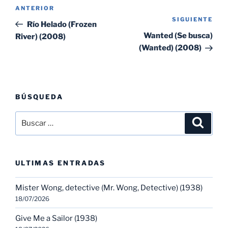
Navegación
Entrada
ANTERIOR
de
SIGUIENTE
Sig
anterior:
Río Helado (Frozen
entradas
ent
Wanted (Se busca)
River) (2008)
(Wanted) (2008)
BÚSQUEDA
Buscar
Buscar
por:
ULTIMAS ENTRADAS
Mister Wong, detective (Mr. Wong, Detective) (1938)
18/07/2026
Give Me a Sailor (1938)