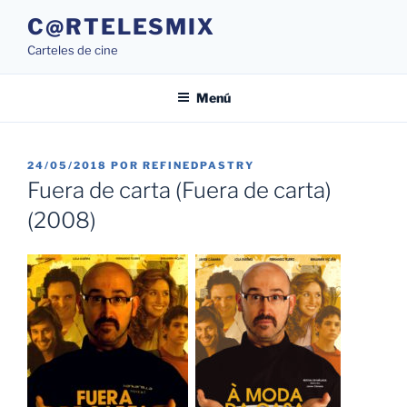
Saltar
C@RTELESMIX
al
Carteles de cine
contenido
Menú
PUBLICADO
24/05/2018
POR
REFINEDPASTRY
EL
Fuera de carta (Fuera de carta)
(2008)