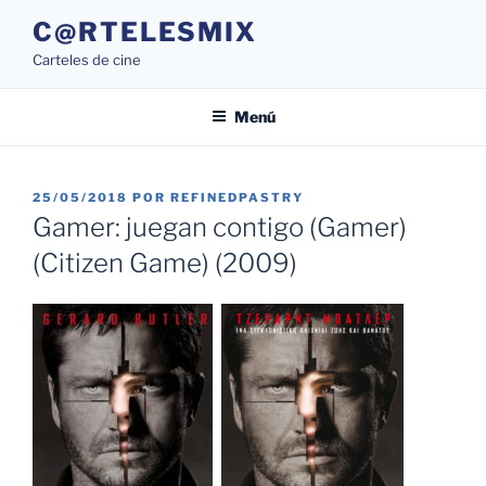
Saltar
C@RTELESMIX
al
Carteles de cine
contenido
Menú
PUBLICADO
25/05/2018
POR
REFINEDPASTRY
EL
Gamer: juegan contigo (Gamer)
(Citizen Game) (2009)