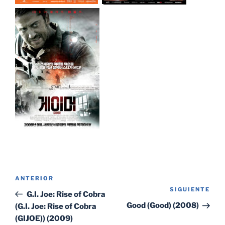
Navegación
Entrada
ANTERIOR
de
SIGUIENTE
Sig
anterior:
G.I. Joe: Rise of Cobra
entradas
ent
Good (Good) (2008)
(G.I. Joe: Rise of Cobra
(GIJOE)) (2009)