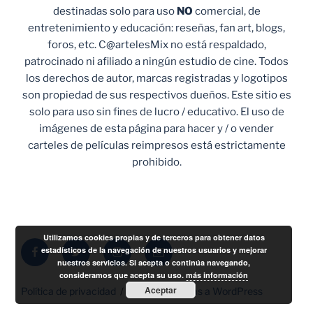
destinadas solo para uso
NO
comercial, de
entretenimiento y educación: reseñas, fan art, blogs,
foros, etc. C@artelesMix no está respaldado,
patrocinado ni afiliado a ningún estudio de cine. Todos
los derechos de autor, marcas registradas y logotipos
son propiedad de sus respectivos dueños. Este sitio es
solo para uso sin fines de lucro / educativo. El uso de
imágenes de esta página para hacer y / o vender
carteles de películas reimpresos está estrictamente
prohibido.
Utilizamos cookies propias y de terceros para obtener datos
Facebook
Twitter
Instagram
Correo
estadísticos de la navegación de nuestros usuarios y mejorar
nuestros servicios. Si acepta o continúa navegando,
electrónico
consideramos que acepta su uso.
más información
Aceptar
Política de privacidad
Funciona gracias a WordPress