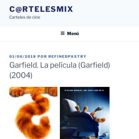
Saltar
C@RTELESMIX
al
Carteles de cine
contenido
Menú
PUBLICADO
01/06/2018
POR
REFINEDPASTRY
EL
Garfield. La película (Garfield)
(2004)