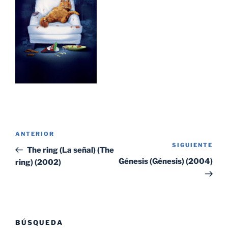
Navegación
Entrada
ANTERIOR
de
SIGUIENTE
Sig
anterior:
The ring (La señal) (The
entradas
ent
Génesis (Génesis) (2004)
ring) (2002)
BÚSQUEDA