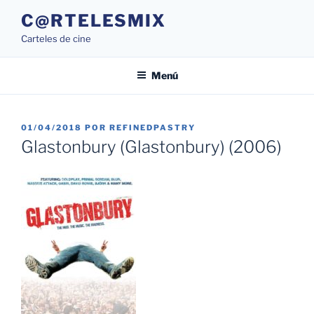
Saltar
C@RTELESMIX
al
Carteles de cine
contenido
Menú
PUBLICADO
01/04/2018
POR
REFINEDPASTRY
EL
Glastonbury (Glastonbury) (2006)