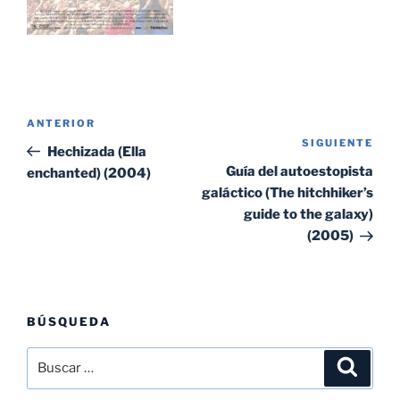
Navegación
Entrada
ANTERIOR
de
SIGUIENTE
Sig
anterior:
Hechizada (Ella
entradas
ent
Guía del autoestopista
enchanted) (2004)
galáctico (The hitchhiker’s
guide to the galaxy)
(2005)
BÚSQUEDA
Buscar
Buscar
por: