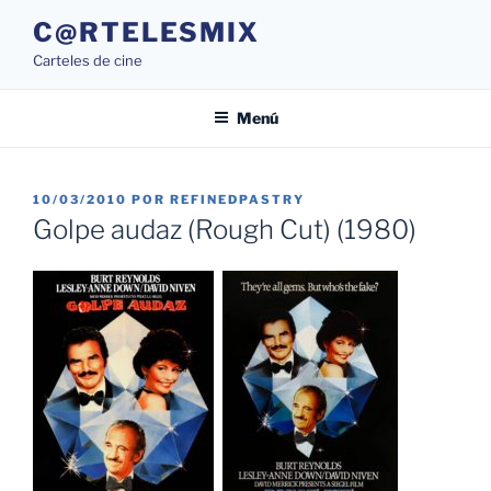
Saltar
C@RTELESMIX
al
Carteles de cine
contenido
Menú
PUBLICADO
10/03/2010
POR
REFINEDPASTRY
EL
Golpe audaz (Rough Cut) (1980)