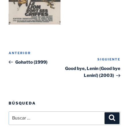
Navegación
Entrada
ANTERIOR
de
SIGUIENTE
Sig
anterior:
Gohatto (1999)
entradas
ent
Good bye, Lenin (Good bye
Lenin!) (2003)
BÚSQUEDA
Buscar
Buscar
por: