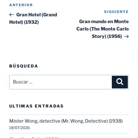
Navegación
Entrada
ANTERIOR
de
SIGUIENTE
Sig
anterior:
Gran Hotel (Grand
entradas
ent
Gran mundo en Monte
Hotel) (1932)
Carlo (The Monte Carlo
Story) (1956)
BÚSQUEDA
Buscar
Buscar
por:
ULTIMAS ENTRADAS
Mister Wong, detective (Mr. Wong, Detective) (1938)
18/07/2026