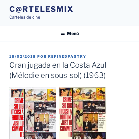
Saltar
C@RTELESMIX
al
Carteles de cine
contenido
Menú
PUBLICADO
18/02/2018
POR
REFINEDPASTRY
EL
Gran jugada en la Costa Azul
(Mélodie en sous-sol) (1963)