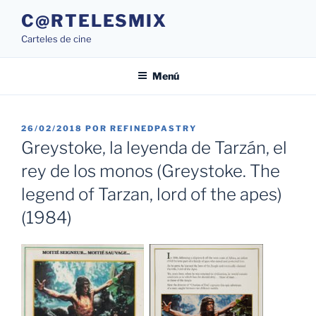
Saltar
C@RTELESMIX
al
Carteles de cine
contenido
Menú
PUBLICADO
26/02/2018
POR
REFINEDPASTRY
EL
Greystoke, la leyenda de Tarzán, el
rey de los monos (Greystoke. The
legend of Tarzan, lord of the apes)
(1984)