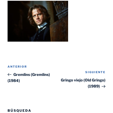
Navegación
Entrada
ANTERIOR
de
SIGUIENTE
Sig
anterior:
Gremlins (Gremlins)
entradas
ent
Gringo viejo (Old Gringo)
(1984)
(1989)
BÚSQUEDA