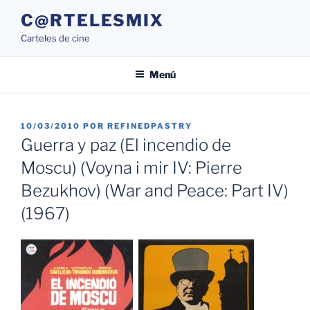
Saltar
C@RTELESMIX
al
Carteles de cine
contenido
Menú
PUBLICADO
10/03/2010
POR
REFINEDPASTRY
EL
Guerra y paz (El incendio de
Moscu) (Voyna i mir IV: Pierre
Bezukhov) (War and Peace: Part IV)
(1967)