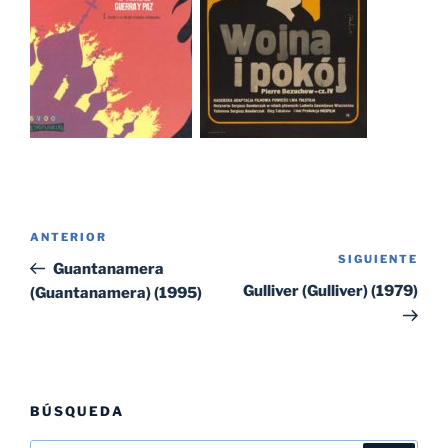
Navegación
Entrada
ANTERIOR
de
SIGUIENTE
Sig
anterior:
Guantanamera
entradas
ent
Gulliver (Gulliver) (1979)
(Guantanamera) (1995)
BÚSQUEDA