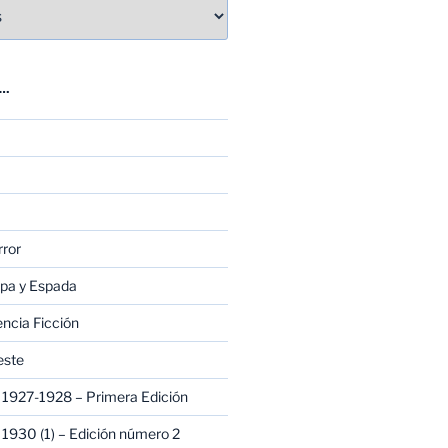
E…
rror
apa y Espada
encia Ficción
este
1927-1928 – Primera Edición
1930 (1) – Edición número 2