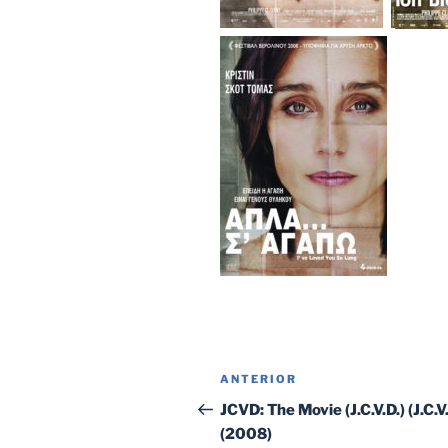
Navegación
Entrada
ANTERIOR
de
anterior:
JCVD: The Movie (J.C.V.D.) (J.C.V.
(2008)
entradas