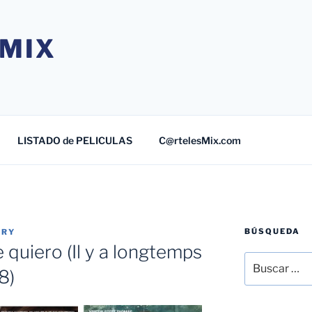
MIX
LISTADO de PELICULAS
C@rtelesMix.com
BÚSQUEDA
TRY
quiero (Il y a longtemps
Buscar
8)
por: