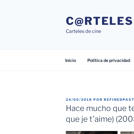
Saltar
al
C@RTELES
contenido
Carteles de cine
Inicio
Política de privacidad
PUBLICADO
24/05/2018
POR
REFINEDPAS
EL
Hace mucho que te 
que je t’aime) (200