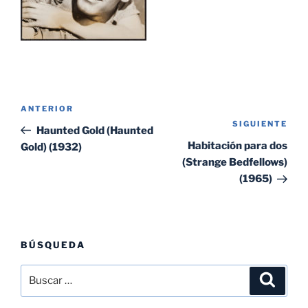
Navegación
Entrada
ANTERIOR
de
SIGUIENTE
Sig
anterior:
Haunted Gold (Haunted
entradas
ent
Habitación para dos
Gold) (1932)
(Strange Bedfellows)
(1965)
BÚSQUEDA
Buscar
Buscar
por: