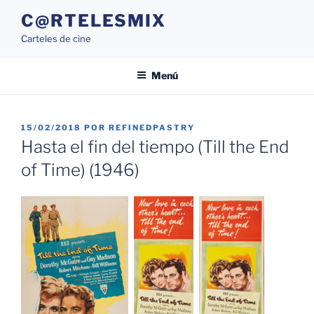
Saltar
C@RTELESMIX
al
Carteles de cine
contenido
Menú
PUBLICADO
15/02/2018
POR
REFINEDPASTRY
EL
Hasta el fin del tiempo (Till the End
of Time) (1946)