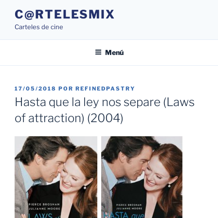
Saltar
C@RTELESMIX
al
Carteles de cine
contenido
Menú
PUBLICADO
17/05/2018
POR
REFINEDPASTRY
EL
Hasta que la ley nos separe (Laws
of attraction) (2004)