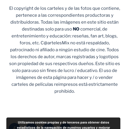
El copyright de los carteles y de las fotos que contiene,
pertenece a las correspondientes productoras y
distribuidoras. Todas las imágenes en este sitio están
destinadas solo para uso
NO
comercial, de
entretenimiento y educación: reseñas, fan art, blogs,
foros, etc. C@artelesMix no está respaldado,
patrocinado ni afiliado a ningún estudio de cine. Todos
los derechos de autor, marcas registradas y logotipos
son propiedad de sus respectivos dueños. Este sitio es
solo para uso sin fines de lucro / educativo. El uso de
imágenes de esta página para hacer y / o vender
carteles de películas reimpresos está estrictamente
prohibido.
Utilizamos cookies propias y de terceros para obtener datos
Facebook
Twitter
Instagram
Correo
estadísticos de la navegación de nuestros usuarios y mejorar