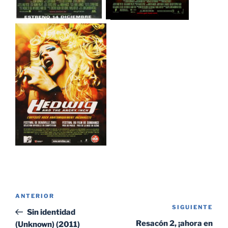
Navegación
Entrada
ANTERIOR
de
SIGUIENTE
Sig
anterior:
Sin identidad
entradas
ent
Resacón 2, ¡ahora en
(Unknown) (2011)