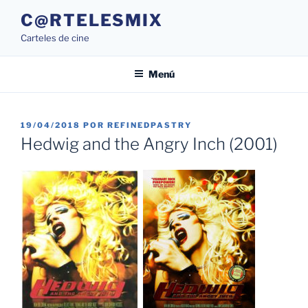
Saltar
C@RTELESMIX
al
Carteles de cine
contenido
Menú
PUBLICADO
19/04/2018
POR
REFINEDPASTRY
EL
Hedwig and the Angry Inch (2001)