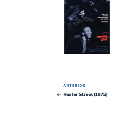
Navegación
Entrada
ANTERIOR
de
anterior:
Hester Street (1975)
entradas