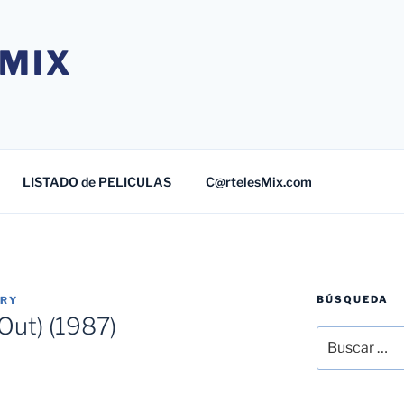
MIX
LISTADO de PELICULAS
C@rtelesMix.com
BÚSQUEDA
TRY
Out) (1987)
Buscar
por: