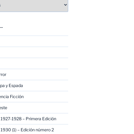
E…
rror
apa y Espada
encia Ficción
este
1927-1928 – Primera Edición
1930 (1) – Edición número 2