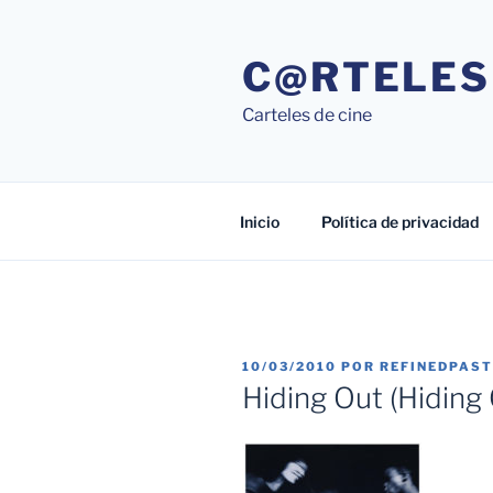
Saltar
al
C@RTELES
contenido
Carteles de cine
Inicio
Política de privacidad
PUBLICADO
10/03/2010
POR
REFINEDPAS
EL
Hiding Out (Hiding 