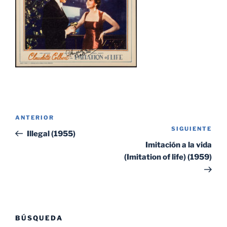
Navegación
Entrada
ANTERIOR
de
SIGUIENTE
Sig
anterior:
Illegal (1955)
entradas
ent
Imitación a la vida
(Imitation of life) (1959)
BÚSQUEDA