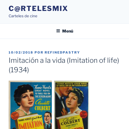
Saltar
C@RTELESMIX
al
Carteles de cine
contenido
Menú
PUBLICADO
10/02/2018
POR
REFINEDPASTRY
EL
Imitación a la vida (Imitation of life)
(1934)