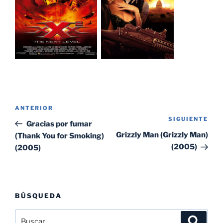
Navegación
Entrada
ANTERIOR
de
SIGUIENTE
Sig
anterior:
Gracias por fumar
entradas
ent
Grizzly Man (Grizzly Man)
(Thank You for Smoking)
(2005)
(2005)
BÚSQUEDA
Buscar
Buscar