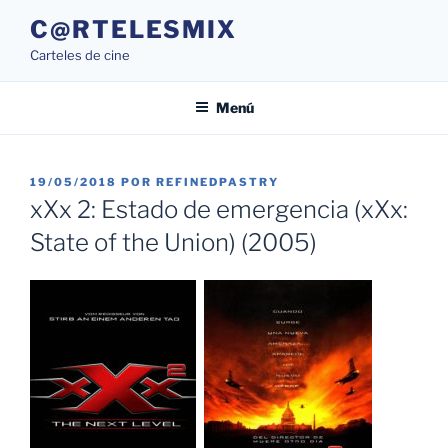
Saltar
C@RTELESMIX
al
Carteles de cine
contenido
Menú
PUBLICADO
19/05/2018
POR
REFINEDPASTRY
EL
xXx 2: Estado de emergencia (xXx:
State of the Union) (2005)