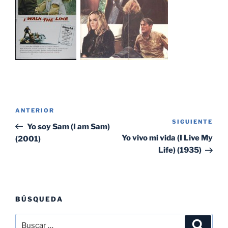
Navegación
Entrada
ANTERIOR
de
SIGUIENTE
Sig
anterior:
Yo soy Sam (I am Sam)
entradas
ent
Yo vivo mi vida (I Live My
(2001)
Life) (1935)
BÚSQUEDA
Buscar
Buscar