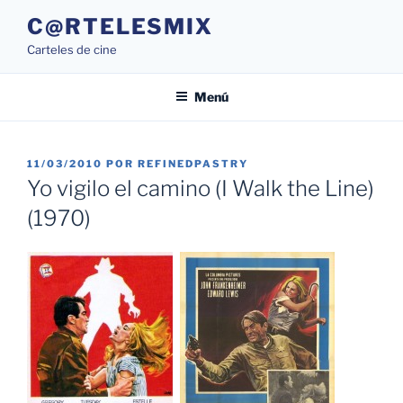
Saltar
C@RTELESMIX
al
Carteles de cine
contenido
Menú
PUBLICADO
11/03/2010
POR
REFINEDPASTRY
EL
Yo vigilo el camino (I Walk the Line)
(1970)