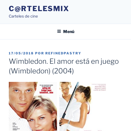
Saltar
C@RTELESMIX
al
Carteles de cine
contenido
Menú
PUBLICADO
17/05/2018
POR
REFINEDPASTRY
EL
Wimbledon. El amor está en juego
(Wimbledon) (2004)