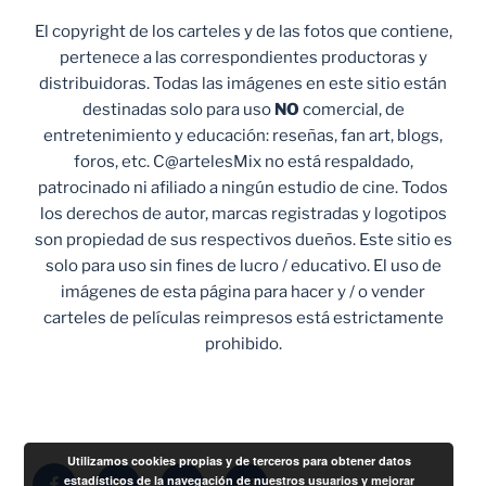
El copyright de los carteles y de las fotos que contiene,
pertenece a las correspondientes productoras y
distribuidoras. Todas las imágenes en este sitio están
destinadas solo para uso
NO
comercial, de
entretenimiento y educación: reseñas, fan art, blogs,
foros, etc. C@artelesMix no está respaldado,
patrocinado ni afiliado a ningún estudio de cine. Todos
los derechos de autor, marcas registradas y logotipos
son propiedad de sus respectivos dueños. Este sitio es
solo para uso sin fines de lucro / educativo. El uso de
imágenes de esta página para hacer y / o vender
carteles de películas reimpresos está estrictamente
prohibido.
Utilizamos cookies propias y de terceros para obtener datos
Facebook
Twitter
Instagram
Correo
estadísticos de la navegación de nuestros usuarios y mejorar