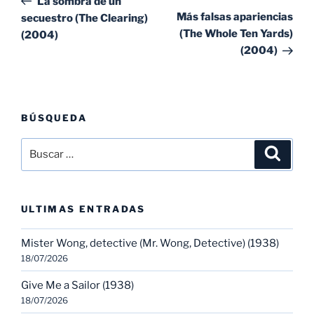
La sombra de un
entradas
ent
Más falsas apariencias
secuestro (The Clearing)
(The Whole Ten Yards)
(2004)
(2004)
BÚSQUEDA
Buscar
Buscar
por:
ULTIMAS ENTRADAS
Mister Wong, detective (Mr. Wong, Detective) (1938)
18/07/2026
Give Me a Sailor (1938)
18/07/2026