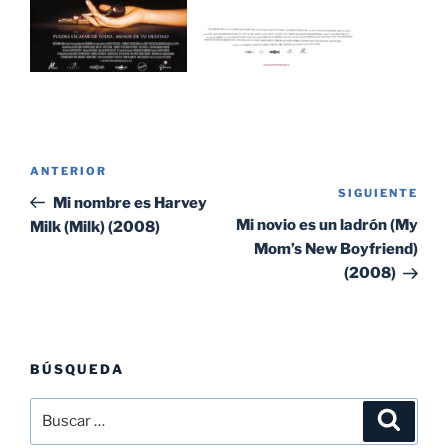
Navegación
Entrada
ANTERIOR
de
SIGUIENTE
Sig
anterior:
Mi nombre es Harvey
entradas
ent
Mi novio es un ladrón (My
Milk (Milk) (2008)
Mom’s New Boyfriend)
(2008)
BÚSQUEDA
Buscar
Buscar
por: