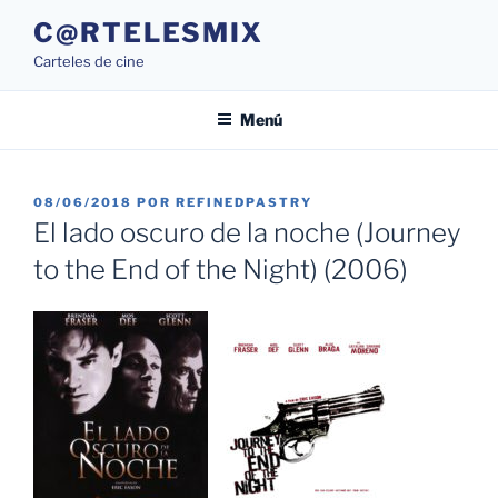
Saltar
C@RTELESMIX
al
Carteles de cine
contenido
Menú
PUBLICADO
08/06/2018
POR
REFINEDPASTRY
EL
El lado oscuro de la noche (Journey
to the End of the Night) (2006)