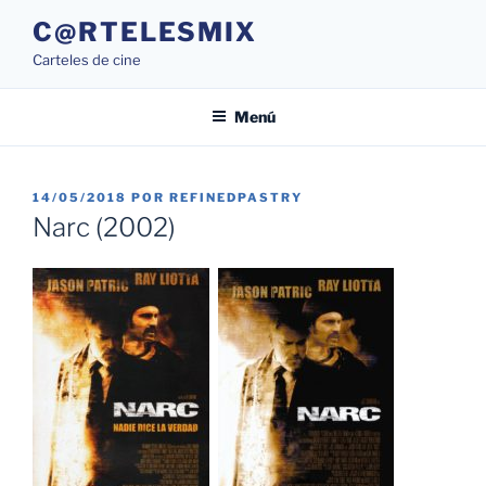
Saltar
C@RTELESMIX
al
Carteles de cine
contenido
Menú
PUBLICADO
14/05/2018
POR
REFINEDPASTRY
EL
Narc (2002)