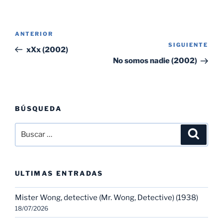
Navegación
Entrada
ANTERIOR
de
SIGUIENTE
Sig
anterior:
xXx (2002)
entradas
ent
No somos nadie (2002)
BÚSQUEDA
Buscar
Buscar
por:
ULTIMAS ENTRADAS
Mister Wong, detective (Mr. Wong, Detective) (1938)
18/07/2026