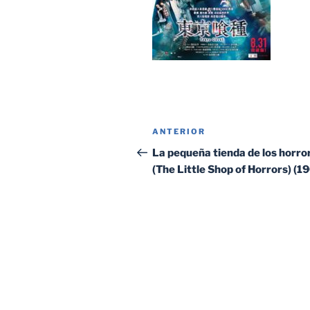
Navegación
Entrada
ANTERIOR
de
anterior:
La pequeña tienda de los horro
(The Little Shop of Horrors) (1
entradas