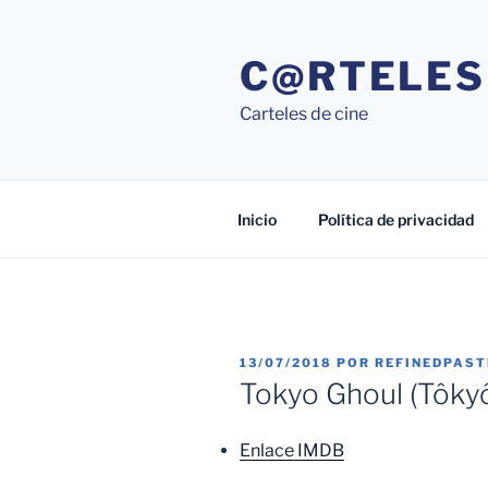
Saltar
al
C@RTELES
contenido
Carteles de cine
Inicio
Política de privacidad
PUBLICADO
13/07/2018
POR
REFINEDPAS
EL
Tokyo Ghoul (Tôkyô
Enlace IMDB