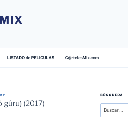
MIX
LISTADO de PELICULAS
C@rtelesMix.com
BÚSQUEDA
TRY
 gûru) (2017)
Buscar
por: