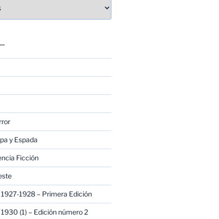
E…
rror
apa y Espada
encia Ficción
este
1927-1928 – Primera Edición
1930 (1) – Edición número 2