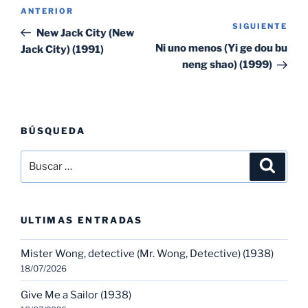
Navegación
Entrada
ANTERIOR
de
SIGUIENTE
Sig
anterior:
New Jack City (New
entradas
ent
Ni uno menos (Yi ge dou bu
Jack City) (1991)
neng shao) (1999)
BÚSQUEDA
Buscar
Buscar
por:
ULTIMAS ENTRADAS
Mister Wong, detective (Mr. Wong, Detective) (1938)
18/07/2026
Give Me a Sailor (1938)