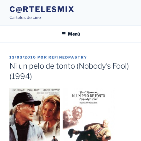
Saltar
C@RTELESMIX
al
Carteles de cine
contenido
Menú
PUBLICADO
13/03/2010
POR
REFINEDPASTRY
EL
Ni un pelo de tonto (Nobody’s Fool)
(1994)