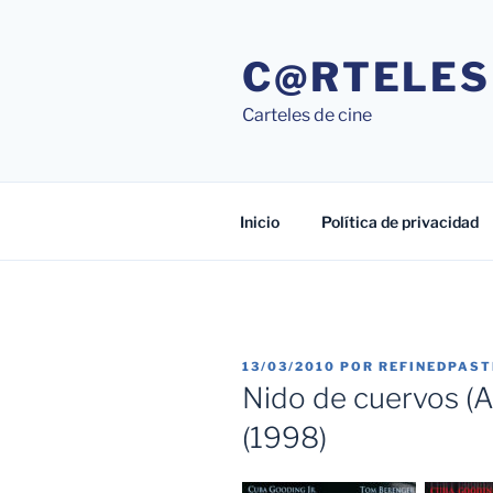
Saltar
al
C@RTELES
contenido
Carteles de cine
Inicio
Política de privacidad
PUBLICADO
13/03/2010
POR
REFINEDPAS
EL
Nido de cuervos (
(1998)