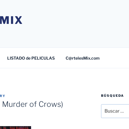
MIX
LISTADO de PELICULAS
C@rtelesMix.com
BÚSQUEDA
TRY
A Murder of Crows)
Buscar
por: