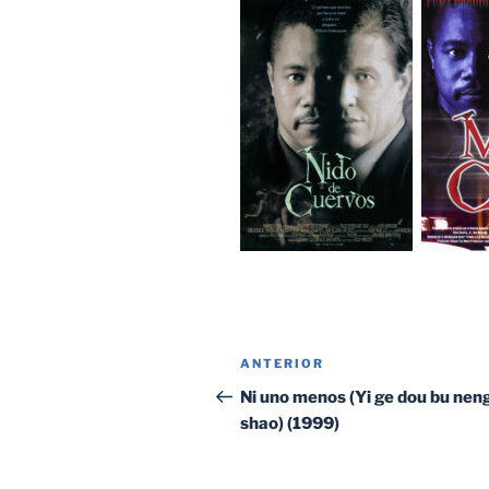
Navegación
Entrada
ANTERIOR
de
anterior:
Ni uno menos (Yi ge dou bu nen
shao) (1999)
entradas