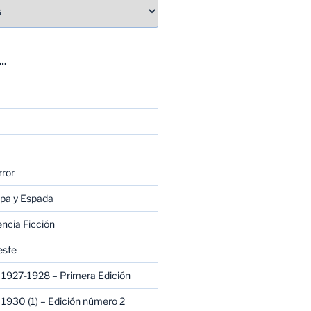
E…
rror
apa y Espada
encia Ficción
este
1927-1928 – Primera Edición
1930 (1) – Edición número 2