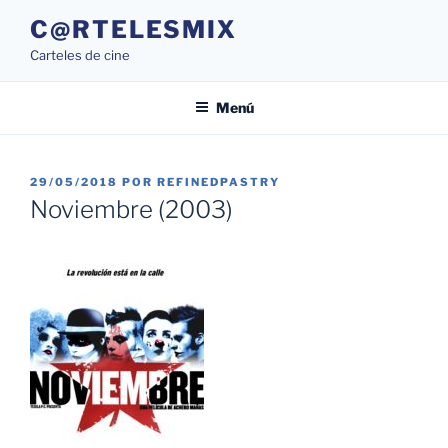
Saltar
C@RTELESMIX
al
Carteles de cine
contenido
Menú
PUBLICADO
29/05/2018
POR
REFINEDPASTRY
EL
Noviembre (2003)