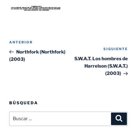
Navegación
Entrada
ANTERIOR
de
SIGUIENTE
Sig
anterior:
Northfork (Northfork)
entradas
ent
S.W.A.T. Los hombres de
(2003)
Harrelson (S.W.A.T.)
(2003)
BÚSQUEDA
Buscar
Buscar
por: