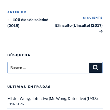
Navegación
Entrada
ANTERIOR
de
SIGUIENTE
Sig
anterior:
100 días de soledad
entradas
ent
El insulto (L’insulte) (2017)
(2018)
BÚSQUEDA
Buscar
Buscar
por:
ULTIMAS ENTRADAS
Mister Wong, detective (Mr. Wong, Detective) (1938)
18/07/2026