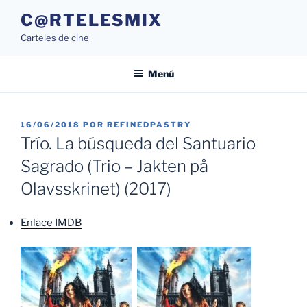
Saltar
C@RTELESMIX
al
Carteles de cine
contenido
Menú
PUBLICADO
16/06/2018
POR
REFINEDPASTRY
EL
Trío. La búsqueda del Santuario
Sagrado (Trio – Jakten på
Olavsskrinet) (2017)
Enlace IMDB