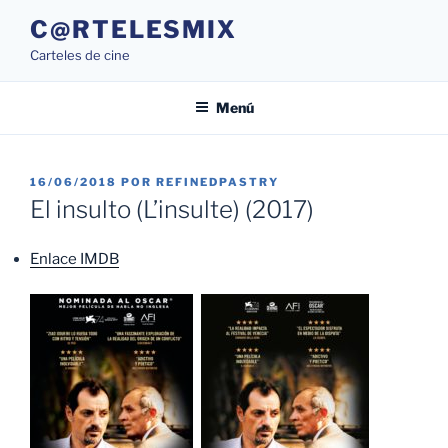
Saltar
C@RTELESMIX
al
Carteles de cine
contenido
Menú
PUBLICADO
16/06/2018
POR
REFINEDPASTRY
EL
El insulto (L’insulte) (2017)
Enlace IMDB