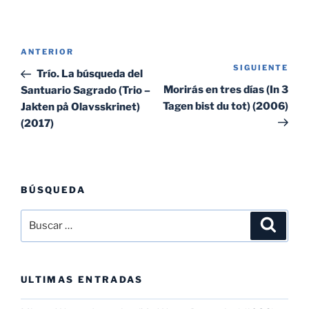
Navegación
Entrada
ANTERIOR
de
SIGUIENTE
Sig
anterior:
Trío. La búsqueda del
entradas
ent
Morirás en tres días (In 3
Santuario Sagrado (Trio –
Tagen bist du tot) (2006)
Jakten på Olavsskrinet)
(2017)
BÚSQUEDA
Buscar
Buscar
por:
ULTIMAS ENTRADAS