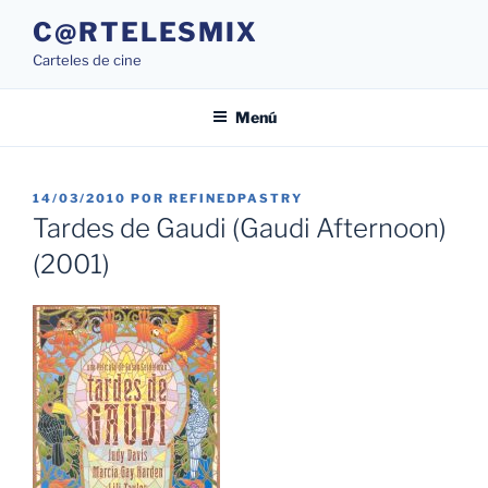
Saltar
C@RTELESMIX
al
Carteles de cine
contenido
Menú
PUBLICADO
14/03/2010
POR
REFINEDPASTRY
EL
Tardes de Gaudi (Gaudi Afternoon)
(2001)