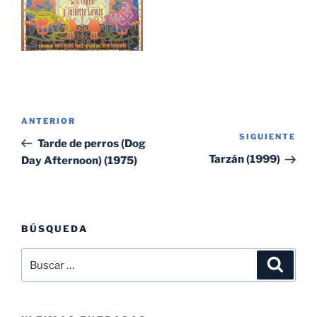
Navegación
Entrada
ANTERIOR
de
SIGUIENTE
Sig
anterior:
Tarde de perros (Dog
entradas
ent
Tarzán (1999)
Day Afternoon) (1975)
BÚSQUEDA
Buscar
Buscar
por: