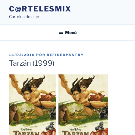
Saltar
C@RTELESMIX
al
Carteles de cine
contenido
Menú
PUBLICADO
14/03/2010
POR
REFINEDPASTRY
EL
Tarzán (1999)