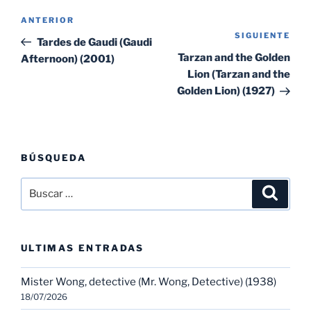
Navegación
Entrada
ANTERIOR
de
SIGUIENTE
Sig
anterior:
Tardes de Gaudi (Gaudi
entradas
ent
Tarzan and the Golden
Afternoon) (2001)
Lion (Tarzan and the
Golden Lion) (1927)
BÚSQUEDA
Buscar
Buscar
por:
ULTIMAS ENTRADAS
Mister Wong, detective (Mr. Wong, Detective) (1938)
18/07/2026