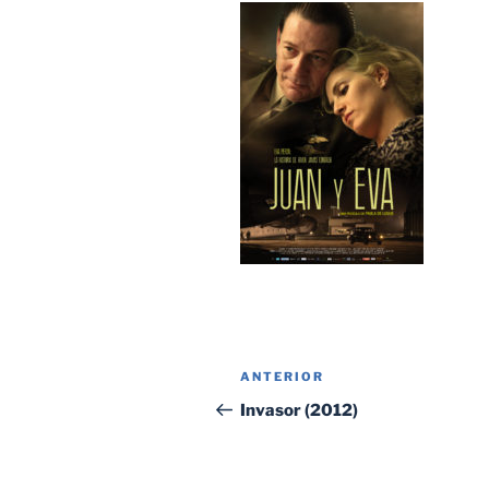
Navegación
Entrada
ANTERIOR
de
anterior:
Invasor (2012)
entradas