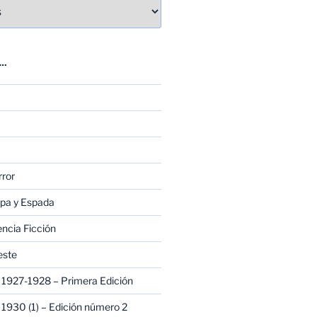
E…
rror
apa y Espada
encia Ficción
este
1927-1928 – Primera Edición
1930 (1) – Edición número 2