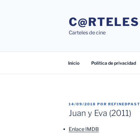
Saltar
al
C@RTELES
contenido
Carteles de cine
Inicio
Política de privacidad
PUBLICADO
14/09/2018
POR
REFINEDPAS
EL
Juan y Eva (2011)
Enlace IMDB