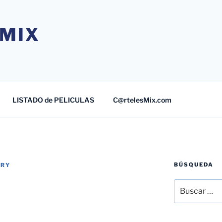
MIX
LISTADO de PELICULAS
C@rtelesMix.com
BÚSQUEDA
TRY
Buscar
por: