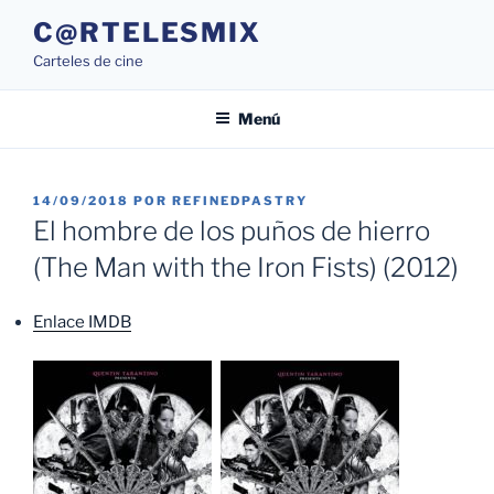
Saltar
C@RTELESMIX
al
Carteles de cine
contenido
Menú
PUBLICADO
14/09/2018
POR
REFINEDPASTRY
EL
El hombre de los puños de hierro
(The Man with the Iron Fists) (2012)
Enlace IMDB