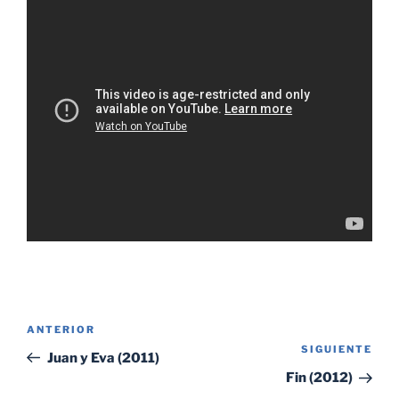
Navegación
Entrada
ANTERIOR
de
SIGUIENTE
Sig
anterior:
Juan y Eva (2011)
entradas
ent
Fin (2012)