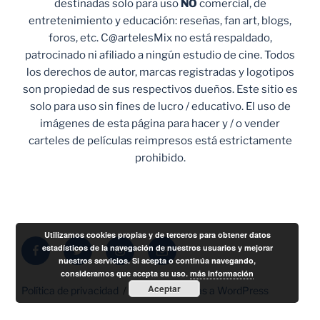
destinadas solo para uso
NO
comercial, de
entretenimiento y educación: reseñas, fan art, blogs,
foros, etc. C@artelesMix no está respaldado,
patrocinado ni afiliado a ningún estudio de cine. Todos
los derechos de autor, marcas registradas y logotipos
son propiedad de sus respectivos dueños. Este sitio es
solo para uso sin fines de lucro / educativo. El uso de
imágenes de esta página para hacer y / o vender
carteles de películas reimpresos está estrictamente
prohibido.
Utilizamos cookies propias y de terceros para obtener datos
Facebook
Twitter
Instagram
Correo
estadísticos de la navegación de nuestros usuarios y mejorar
nuestros servicios. Si acepta o continúa navegando,
electrónico
consideramos que acepta su uso.
más información
Aceptar
Política de privacidad
Funciona gracias a WordPress