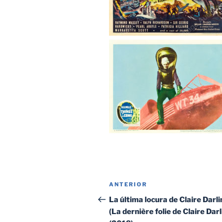
Navegación
Entrada
ANTERIOR
de
anterior:
La última locura de Claire Darl
(La dernière folie de Claire Darl
entradas