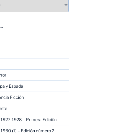
E…
rror
apa y Espada
encia Ficción
este
1927-1928 – Primera Edición
1930 (1) – Edición número 2