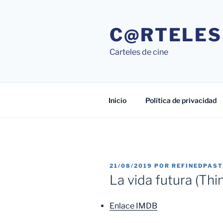
Saltar
al
C@RTELES
contenido
Carteles de cine
Inicio
Política de privacidad
PUBLICADO
21/08/2019
POR
REFINEDPAS
EL
La vida futura (Th
Enlace IMDB