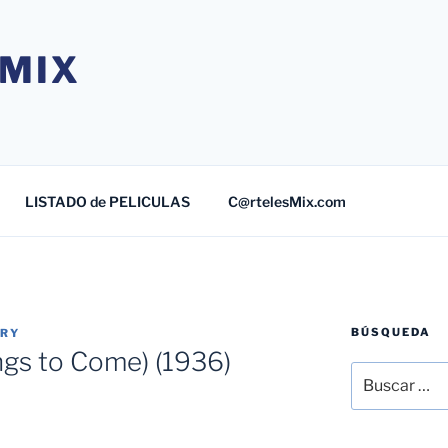
MIX
LISTADO de PELICULAS
C@rtelesMix.com
BÚSQUEDA
TRY
ings to Come) (1936)
Buscar
por: