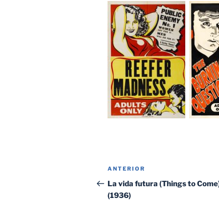
Navegación
Entrada
ANTERIOR
de
anterior:
La vida futura (Things to Come
(1936)
entradas