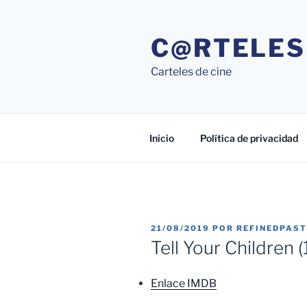
Saltar
al
C@RTELES
contenido
Carteles de cine
Inicio
Política de privacidad
PUBLICADO
21/08/2019
POR
REFINEDPAS
EL
Tell Your Children 
Enlace IMDB