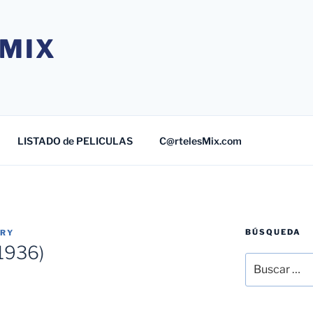
MIX
LISTADO de PELICULAS
C@rtelesMix.com
BÚSQUEDA
TRY
(1936)
Buscar
por: