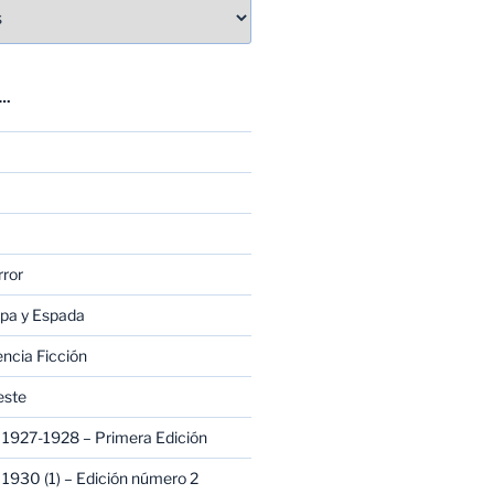
E…
rror
apa y Espada
encia Ficción
este
1927-1928 – Primera Edición
1930 (1) – Edición número 2