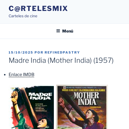
Saltar
C@RTELESMIX
al
Carteles de cine
contenido
Menú
PUBLICADO
15/10/2025
POR
REFINEDPASTRY
EL
Madre India (Mother India) (1957)
Enlace IMDB