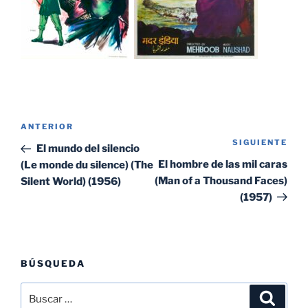
Navegación
Entrada
ANTERIOR
de
SIGUIENTE
Sig
anterior:
El mundo del silencio
entradas
ent
El hombre de las mil caras
(Le monde du silence) (The
(Man of a Thousand Faces)
Silent World) (1956)
(1957)
BÚSQUEDA
Buscar
Buscar
por: