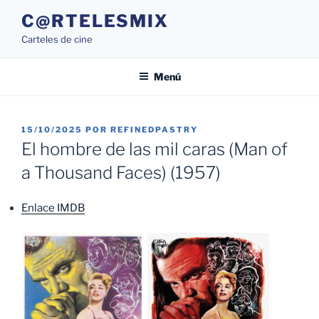
Saltar
C@RTELESMIX
al
Carteles de cine
contenido
Menú
PUBLICADO
15/10/2025
POR
REFINEDPASTRY
EL
El hombre de las mil caras (Man of
a Thousand Faces) (1957)
Enlace IMDB