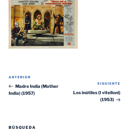
Navegación
Entrada
ANTERIOR
de
SIGUIENTE
Sig
anterior:
Madre India (Mother
entradas
ent
Los inútiles (I vitelloni)
India) (1957)
(1953)
BÚSQUEDA