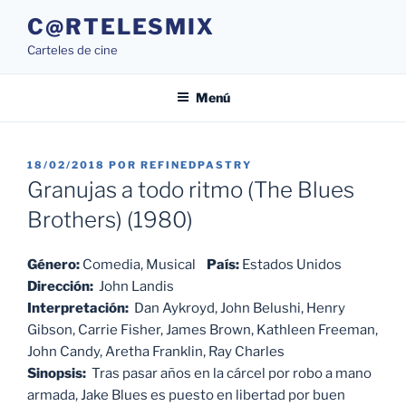
Saltar
C@RTELESMIX
al
Carteles de cine
contenido
Menú
PUBLICADO
18/02/2018
POR
REFINEDPASTRY
EL
Granujas a todo ritmo (The Blues
Brothers) (1980)
Género:
Comedia, Musical
País:
Estados Unidos
Dirección:
John Landis
Interpretación:
Dan Aykroyd, John Belushi, Henry
Gibson, Carrie Fisher, James Brown, Kathleen Freeman,
John Candy, Aretha Franklin, Ray Charles
Sinopsis:
Tras pasar años en la cárcel por robo a mano
armada, Jake Blues es puesto en libertad por buen