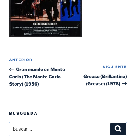
Navegación
Entrada
ANTERIOR
de
SIGUIENTE
Sig
anterior:
Gran mundo en Monte
entradas
ent
Grease (Brillantina)
Carlo (The Monte Carlo
(Grease) (1978)
Story) (1956)
BÚSQUEDA
Buscar
Buscar
por: