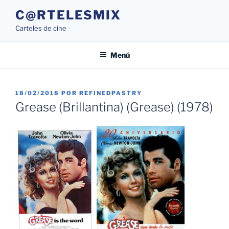
Saltar
C@RTELESMIX
al
Carteles de cine
contenido
Menú
PUBLICADO
18/02/2018
POR
REFINEDPASTRY
EL
Grease (Brillantina) (Grease) (1978)