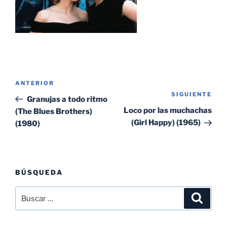
Navegación
Entrada
ANTERIOR
de
SIGUIENTE
Sig
anterior:
Granujas a todo ritmo
entradas
ent
Loco por las muchachas
(The Blues Brothers)
(Girl Happy) (1965)
(1980)
BÚSQUEDA
Buscar
Buscar
por: